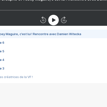
bey Maguire, c'est lui ! Rencontre avec Damien Witecka
e 6
e 5
e 4
e 3
s créatrices de la VF !
e 2
e 1
e Mektoub My Love arrive enfin ! Rencontre avec Shaïn Boumedine et Sal