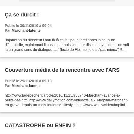
Ça se durcit !
Publié le 30/11/2010 à 00:04
Par
Marchant-latente
"injonction du directeur ! hou là là ça fait peur ! bref après la coupure
d'électricité, maintenant il passe par huissier pour discuter avec nous. on voit
là un grand sens du dialogue......" (texte de Flo, moi je dis :"pas mieux") !!
c'est la page deux...
Couverture média de la rencontre avec l'ARS
Publié le 29/11/2010 à 09:13
Par
Marchant-latente
http://www.ladepeche.fr/article/2010/11/25/955746-Marchant-avance-a-
petits-pas.html http://www.dailymotion.com/video/xfs3a6_l-hopital-marchant-
en-greve-depuis-un-mois-toulouse_lifestyle http://www.wat.tv/video/hopital-
marchant-reste-en-greve-37gyt_2m4zb_.html...
CATASTROPHE ou ENFIN ?