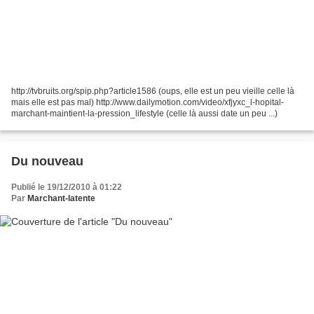
http://tvbruits.org/spip.php?article1586 (oups, elle est un peu vieille celle là
mais elle est pas mal) http://www.dailymotion.com/video/xfjyxc_l-hopital-
marchant-maintient-la-pression_lifestyle (celle là aussi date un peu ...)
Du nouveau
Publié le 19/12/2010 à 01:22
Par
Marchant-latente