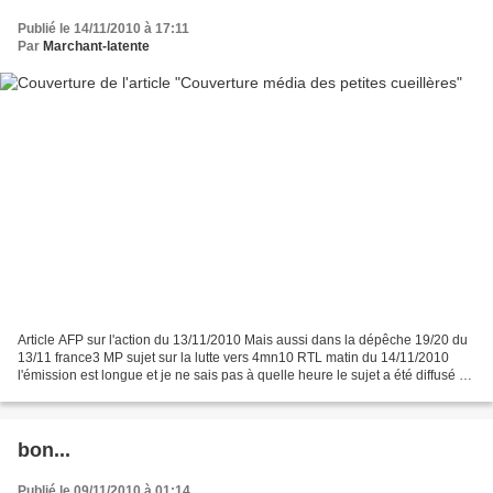
Publié le 14/11/2010 à 17:11
Par
Marchant-latente
Article AFP sur l'action du 13/11/2010 Mais aussi dans la dépêche 19/20 du
13/11 france3 MP sujet sur la lutte vers 4mn10 RTL matin du 14/11/2010
l'émission est longue et je ne sais pas à quelle heure le sujet a été diffusé (si
le remaniement et Gael...
bon...
Publié le 09/11/2010 à 01:14