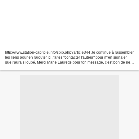
http://www.station-capitole.info/spip.php?article344 Je continue à rassembler
les liens pour en rajouter ici, faites "contacter l'auteur" pour m'en signaler
que j'aurais loupé. Merci Marie Laurette pour ton message, c'est bon de ne
pas se sentir tout...