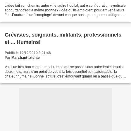
L'idée fait son chemin, autre ville, autre hôpital, autre configuration syndicale
et pourtant c'est la même (bonne?) idée qu'ils emploient pour arriver à leurs
fins. Faudra-t-il un "campinge" devant chaque hosto pour que nos dirigeants
comprennent?Et...
Grévistes, soignants, militants, professionnels
et ... Humains!
Publié le 12/12/2010 à 21:46
Par
Marchant-latente
Voici un très bon compte rendu de ce qui se passe sous notre tente depuis
deux mois, mais d'un point de vue à la fois essentiel et insaisissable: la
chaleur humaine. Bonne lecture, c'est émouvant quand on a passé quelques
heures sous la tente et ça donne...