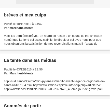
brèves et mea culpa
Publié le 18/11/2010 à 23:42
Par
Marchant-latente
Voici les dernières brèves, en retard en raison d'un couac de transmission
numérique.Le fond est assez clair, Mr le directeur est avec nous pour que
nous obtenions la satisfaction de nos revendications mais il n'a pas de
marge de manœuvre pour aller au...
La tente dans les médias
Publié le 03/12/2010 à 23:50
Par
Marchant-latente
http://sud.france3.fr/info/midi-pyrenees/manif-devant-l-agence-regionale-de-
sante-66187354.html http://www.station-capitole.info/spip.php?article352
http://www.lepost.fr/article/2010/12/03/2327628_48eme-jour-de-greve-pour-
l-hopital-marchant.html http://www.tlt-vod.com/Mstr.php?
lk=10326566662104&Vd=250&Rf=250&Pl=2...
Sommés de partir