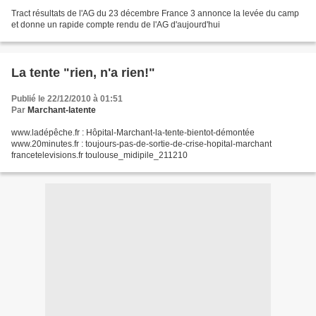
Tract résultats de l'AG du 23 décembre France 3 annonce la levée du camp
et donne un rapide compte rendu de l'AG d'aujourd'hui
La tente "rien, n'a rien!"
Publié le 22/12/2010 à 01:51
Par
Marchant-latente
www.ladépêche.fr : Hôpital-Marchant-la-tente-bientot-démontée
www.20minutes.fr : toujours-pas-de-sortie-de-crise-hopital-marchant
francetelevisions.fr toulouse_midipile_211210