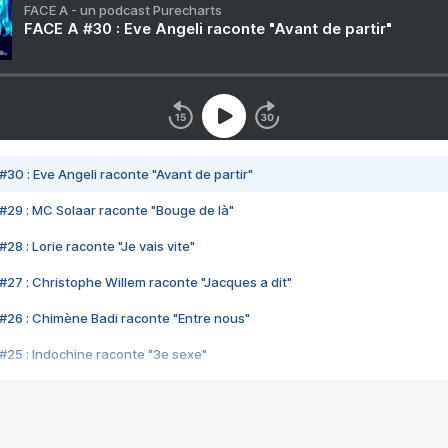
FACE A - un podcast Purecharts
FACE A #30 : Eve Angeli raconte "Avant de partir"
#30 : Eve Angeli raconte "Avant de partir"
#29 : MC Solaar raconte "Bouge de là"
28 : Lorie raconte "Je vais vite"
#27 : Christophe Willem raconte "Jacques a dit"
#26 : Chimène Badi raconte "Entre nous"
#25 : Indochine raconte "3e sexe"
#24 : Zaho raconte "C'est chelou"
#23 : Patrick Bruel raconte "Au café des délices"